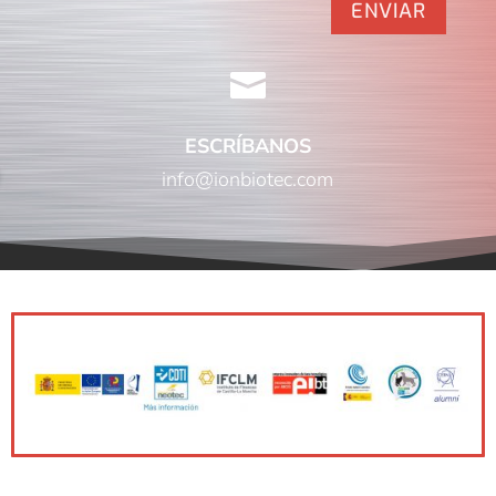
ENVIAR

ESCRÍBANOS
info@ionbiotec.com